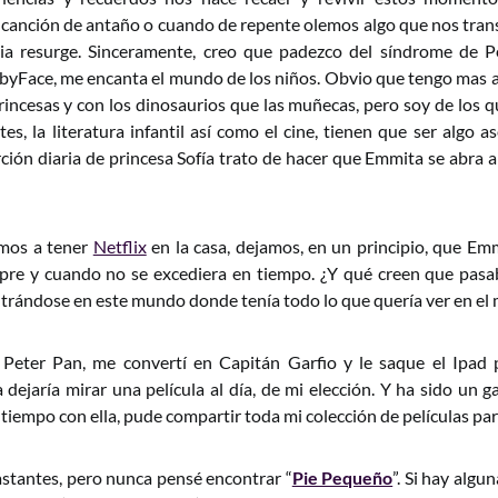
anción de antaño o cuando de repente olemos algo que nos tran
cia resurge. Sinceramente, creo que padezco del síndrome de 
yFace, me encanta el mundo de los niños. Obvio que tengo mas a
princesas y con los dinosaurios que las muñecas, pero soy de los q
tes, la literatura infantil así como el cine, tienen que ser algo a
ción diaria de princesa Sofía trato de hacer que Emmita se abra 
mos a tener
Netflix
en la casa, dejamos, en un principio, que Em
mpre y cuando no se excediera en tiempo. ¿Y qué creen que pasa
rándose en este mundo donde tenía todo lo que quería ver en el 
Peter Pan, me convertí en Capitán Garfio y le saque el Ipad 
 dejaría mirar una película al día, de mi elección. Y ha sido un 
tiempo con ella, pude compartir toda mi colección de películas par
stantes, pero nunca pensé encontrar “
Pie Pequeño
”. Si hay algu