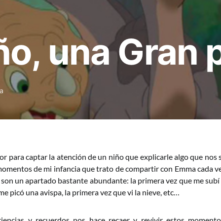
o, una Gran p
ra
r para captar la atención de un niño que explicarle algo que nos 
omentos de mi infancia que trato de compartir con Emma cada v
 son un apartado bastante abundante: la primera vez que me subí a 
e picó una avispa, la primera vez que vi la nieve, etc…
iencias y recuerdos nos hace recaer y revivir estos momen