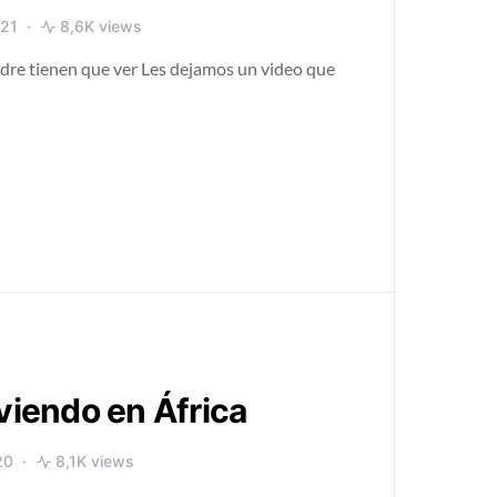
021
8,6K views
dre tienen que ver Les dejamos un video que
iviendo en África
20
8,1K views