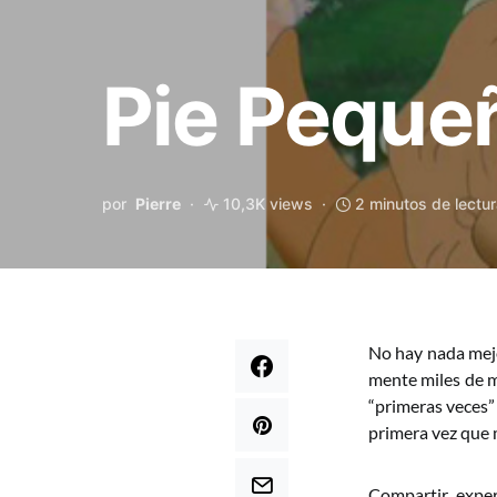
Pie Pequeñ
por
Pierre
10,3K views
2 minutos de lectu
No hay nada mejo
mente miles de m
“primeras veces”
primera vez que m
Compartir exper