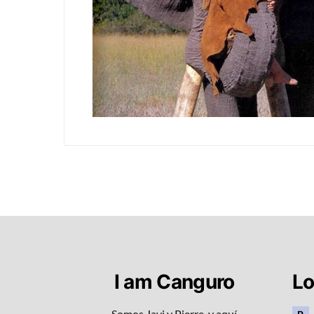
I am Canguro
Lo
Somos Javi y Pierre, y aquí