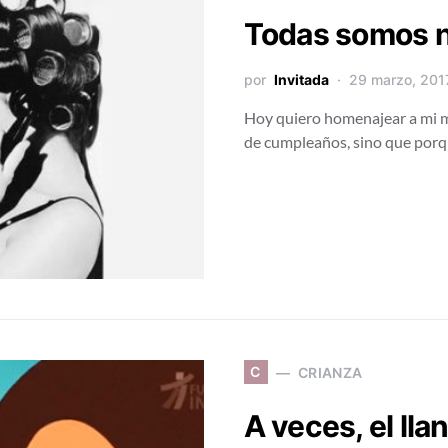
Todas somos 
por
Invitada
29 marzo, 201
Hoy quiero homenajear a mi 
de cumpleaños, sino que por
C
CRIANZA
A veces, el ll