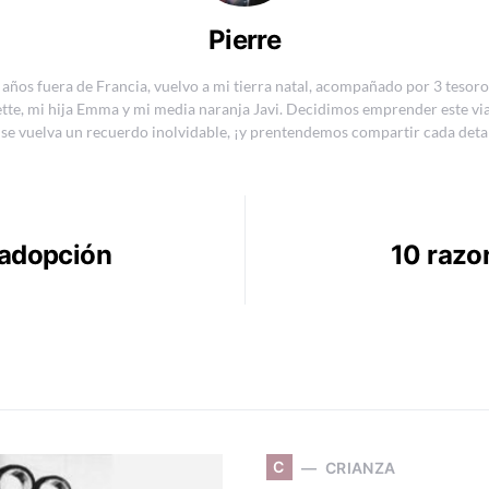
Pierre
 años fuera de Francia, vuelvo a mi tierra natal, acompañado por 3 tesoro
liette, mi hija Emma y mi media naranja Javi. Decidimos emprender este vi
e vuelva un recuerdo inolvidable, ¡y prentendemos compartir cada detal
 adopción
10 razon
C
CRIANZA