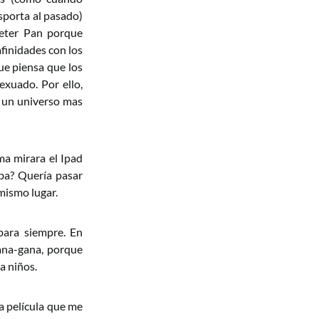
sporta al pasado)
Peter Pan porque
finidades con los
ue piensa que los
sexuado. Por ello,
a un universo mas
ma mirara el Ipad
ba? Quería pasar
mismo lugar.
para siempre. En
gana-gana, porque
a niños.
na película que me