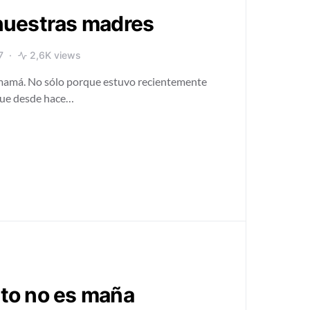
nuestras madres
7
2,6K views
mamá. No sólo porque estuvo recientemente
que desde hace…
anto no es maña