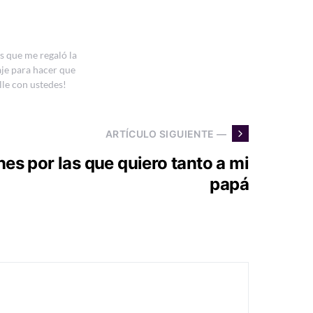
s que me regaló la
aje para hacer que
le con ustedes!
ARTÍCULO SIGUIENTE —
es por las que quiero tanto a mi
papá