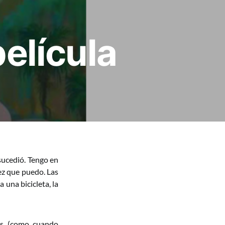
elícula
sucedió. Tengo en
ez que puedo. Las
una bicicleta, la
tos (como cuando