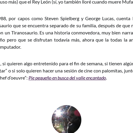
luso más) que el Rey León (sí, yo también lloré cuando muere Mufas
88, por capos como Steven Spielberg y George Lucas, cuenta l
aurio que se encuentra separado de su familia, después de que 
on un Tiranosaurio. Es una historia conmovedora, muy bien narra
año pero que se disfrutan todavía más, ahora que la todas la a
omputador.
 si quieren algo entretenido para el fin de semana, si tienen alg
r” o si solo quieren hacer una sesión de cine con palomitas, junto
Chef d’oeuvre”:
Pie pequeño en busca del valle encantado
.