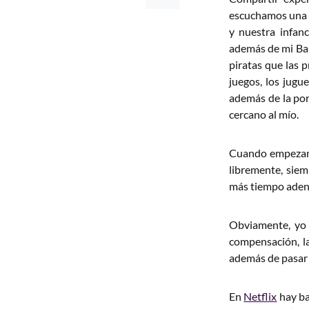
escuchamos una c
y nuestra infan
además de mi Bab
piratas que las 
juegos, los jugue
además de la por
cercano al mío.
Cuando empeza
libremente, sie
más tiempo adent
Obviamente, yo 
compensación, la
además de pasar 
En
Netflix
hay ba