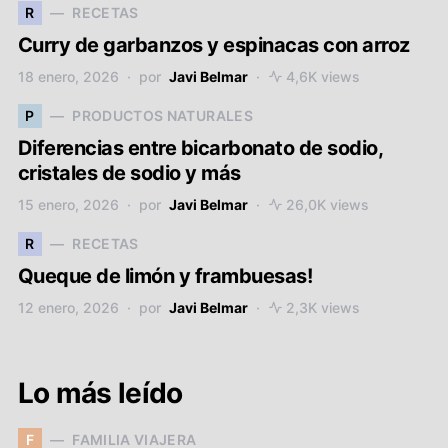
R
RECETAS
Curry de garbanzos y espinacas con arroz
18 enero, 2026
por
Javi Belmar
4,6K views
P
PRODUCTOS NATURALES
Diferencias entre bicarbonato de sodio,
cristales de sodio y más
15 enero, 2026
por
Javi Belmar
26,0K views
R
RECETAS
Queque de limón y frambuesas!
12 enero, 2026
por
Javi Belmar
2,3K views
Lo más leído
F
FAMILIA VIAJERA