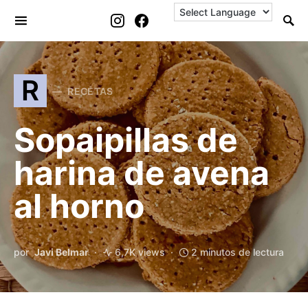
Search for:
R
RECETAS
Sopaipillas de
harina de avena
al horno
por
Javi Belmar
6,7K views
2 minutos de lectura