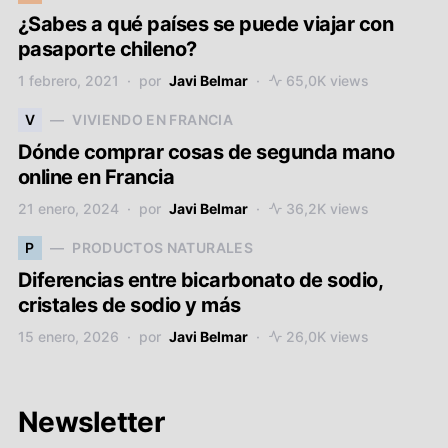
¿Sabes a qué países se puede viajar con
pasaporte chileno?
1 febrero, 2021
por
Javi Belmar
65,0K views
V
VIVIENDO EN FRANCIA
Dónde comprar cosas de segunda mano
online en Francia
21 enero, 2024
por
Javi Belmar
36,2K views
P
PRODUCTOS NATURALES
Diferencias entre bicarbonato de sodio,
cristales de sodio y más
15 enero, 2026
por
Javi Belmar
26,0K views
Newsletter